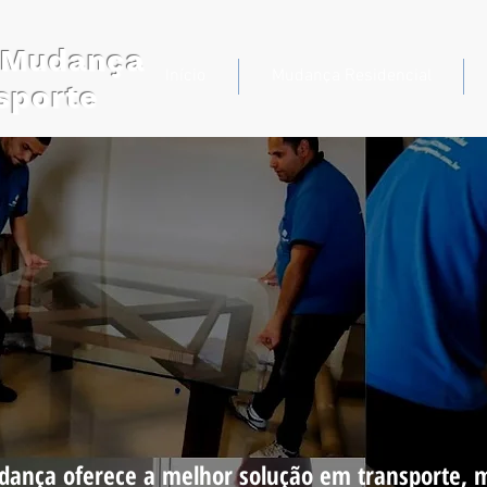
r Mudança
Início
Mudança Residencial
sporte
 mudança em boas
udança oferece a melhor solução em transporte