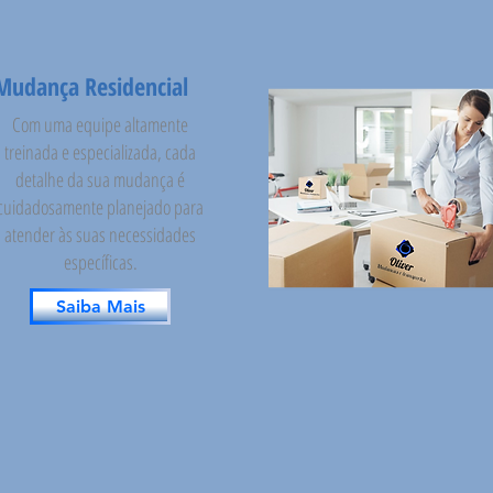
Mudança Residencial
Com uma equipe altamente
treinada e especializada, cada
detalhe da sua mudança é
cuidadosamente planejado para
atender às suas necessidades
específicas.
Saiba Mais