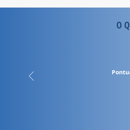
O Q
Pontua