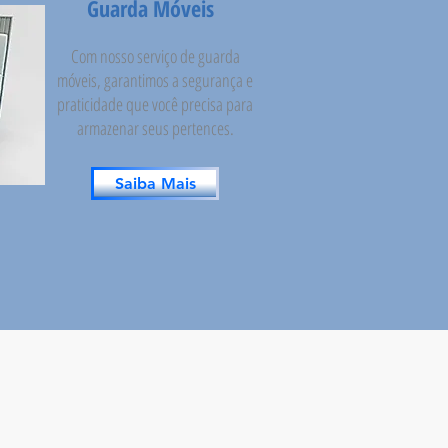
Guarda Móveis
Com nosso serviço de guarda
móveis, garantimos a segurança e
praticidade que você precisa para
armazenar seus pertences.
Saiba Mais