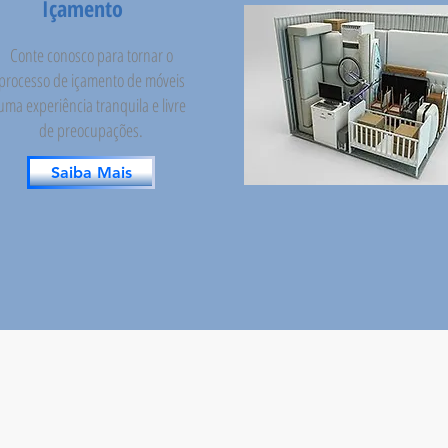
Içamento
Conte conosco para tornar o
processo de içamento de móveis
uma experiência tranquila e livre
de preocupações.
Saiba Mais